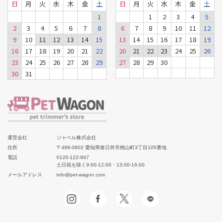
日
月
火
水
木
金
土
日
月
火
水
木
金
土
1
1
2
3
4
5
2
3
4
5
6
7
8
6
7
8
9
10
11
12
9
10
11
12
13
14
15
13
14
15
16
17
18
19
16
17
18
19
20
21
22
20
21
22
23
24
25
26
23
24
25
26
27
28
29
27
28
29
30
30
31
運営会社
ジャペル株式会社
住所
〒486-0802 愛知県春日井市桃山町3丁目105番地
電話
0120-122-667
土日祝を除く9:00-12:00・13:00-16:00
メールアドレス
info@pet-wagon.com