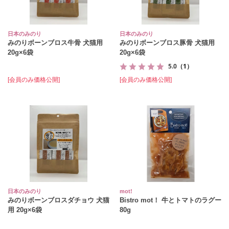
日本のみのり
日本のみのり
みのりボーンブロス牛骨 犬猫用
みのりボーンブロス豚骨 犬猫用
20g×6袋
20g×6袋
5.0
（1）
[会員のみ価格公開]
[会員のみ価格公開]
日本のみのり
mot!
みのりボーンブロスダチョウ 犬猫
Bistro mot！ 牛とトマトのラグー
用 20g×6袋
80g