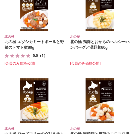
北の極
北の極
北の極 エゾシカミートボールと野
北の極 鶏肉とおからのヘルシーハ
菜のトマト煮80g
ンバーグと温野菜80g
5.0
（1）
[会員のみ価格公開]
[会員のみ価格公開]
北の極
北の極
北の極 ローズマリーのグリルチキ
北の極 国産鶏と根菜のコロコロ煮