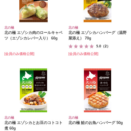
北の極
北の極
北の極 エゾシカ肉のロールキャベ
北の極 エゾシカハンバーグ（温野
ツ（エゾシカレバー入り） 60g
菜添え） 70g
5.0
（2）
[会員のみ価格公開]
[会員のみ価格公開]
北の極
北の極
北の極 エゾシカとお豆のコトコト
北の極 鮭のお魚ハンバーグ 50g
煮 60g