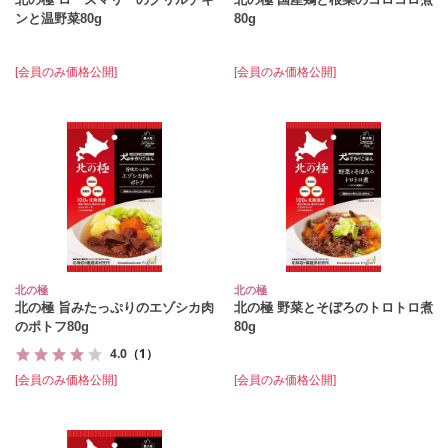
ンと温野菜80g
80g
[会員のみ価格公開]
[会員のみ価格公開]
北の極
北の極
北の極 旨みたっぷりのエゾシカ肉
北の極 野菜とそぼろのトロトロ煮
のポトフ80g
80g
4.0
（1）
[会員のみ価格公開]
[会員のみ価格公開]