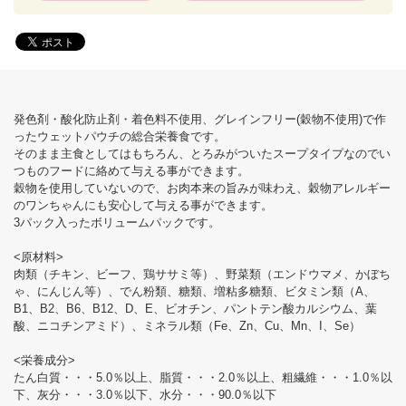
発色剤・酸化防止剤・着色料不使用、グレインフリー(穀物不使用)で作
ったウェットパウチの総合栄養食です。
そのまま主食としてはもちろん、とろみがついたスープタイプなのでい
つものフードに絡めて与える事ができます。
穀物を使用していないので、お肉本来の旨みが味わえ、穀物アレルギー
のワンちゃんにも安心して与える事ができます。
3パック入ったボリュームパックです。
<原材料>
肉類（チキン、ビーフ、鶏ササミ等）、野菜類（エンドウマメ、かぼち
ゃ、にんじん等）、でん粉類、糖類、増粘多糖類、ビタミン類（A、
B1、B2、B6、B12、D、E、ビオチン、パントテン酸カルシウム、葉
酸、ニコチンアミド）、ミネラル類（Fe、Zn、Cu、Mn、I、Se）
<栄養成分>
たん白質・・・5.0％以上、脂質・・・2.0％以上、粗繊維・・・1.0％以
下、灰分・・・3.0％以下、水分・・・90.0％以下