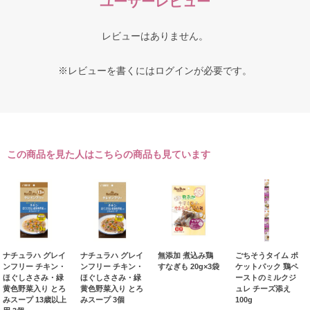
ユーザーレビュー
レビューはありません。
※レビューを書くには
ログイン
が必要です。
この商品を見た人はこちらの商品も見ています
ナチュラハ グレイ
ナチュラハ グレイ
無添加 煮込み鶏
ごちそうタイム ポ
ンフリー チキン・
ンフリー チキン・
すなぎも 20g×3袋
ケットパック 鶏ペ
ほぐしささみ・緑
ほぐしささみ・緑
ーストのミルクジ
黄色野菜入り とろ
黄色野菜入り とろ
ュレ チーズ添え
みスープ 13歳以上
みスープ 3個
100g