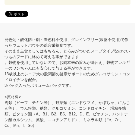
発色剤・酸化防止剤・着色料不使用、グレインフリー(穀物不使用)で作
ったウェットパウチの総合栄養食です。
そのまま主食としてはもちろん、とろみがついたスープタイプなのでい
つものフードに絡めて与える事ができます
。穀物を使用していないので、お肉本来の旨みが味わえ、穀物アレルギ
ーのワンちゃんにも安心して与える事ができます。
13歳以上のシニア犬の股関節の健康サポートのためグルコサミン・コン
ドロイチンを配合。
3パック入ったボリュームパックです。
<原材料>
肉類（ビーフ、チキン等）、野菜類（エンドウマメ、かぼちゃ、にんじ
ん等）、でん粉類、糖類、グルコサミン、コンドロイチン、増粘多糖
類、ビタミン類（A、B1、B2、B6、B12、D、E、ビオチン、パントテ
ン酸カルシウム、葉酸、ニコチンアミド）、ミネラル類（Fe、Zn、
Cu、Mn、I、Se）