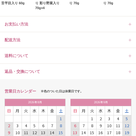
舌平目入り 60g
り 彩り野菜入り
り 70g
り 70g
70g×4
お支払い方法
配送方法
送料について
返品・交換について
営業日カレンダー
※色のついた日は休業日です。
2026
年
8月
2026
年
9月
日
月
火
水
木
金
土
日
月
火
水
木
金
土
1
1
2
3
4
5
2
3
4
5
6
7
8
6
7
8
9
10
11
12
9
10
11
12
13
14
15
13
14
15
16
17
18
19