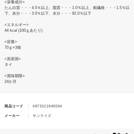
<栄養成分>
たん白質・・・4.5％以上、脂質・・・1.0％以上、粗繊維・・・1.5％以
下、灰分・・・3.0％以下、水分・・・92.0％以下
<エネルギー>
44 kcal (100ｇあたり)
<容量>
70ｇ×3個
<原産国>
タイ
<賞味期限>
24か月
商品コード
4973321940064
メーカー
サンライズ