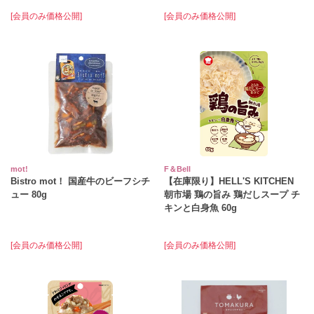
[会員のみ価格公開]
[会員のみ価格公開]
mot!
F＆Bell
Bistro mot！ 国産牛のビーフシチ
【在庫限り】HELL'S KITCHEN
ュー 80g
朝市場 鶏の旨み 鶏だしスープ チ
キンと白身魚 60g
[会員のみ価格公開]
[会員のみ価格公開]