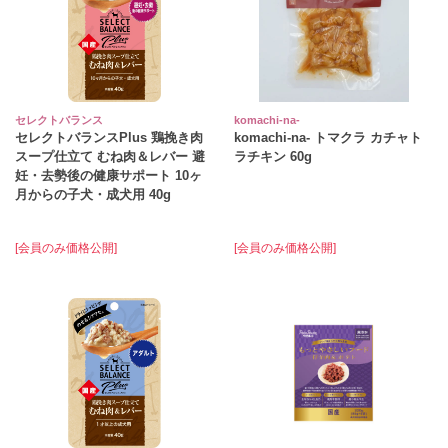
セレクトバランス
komachi‐na‐
セレクトバランスPlus 鶏挽き肉
komachi‐na‐ トマクラ カチャト
スープ仕立て むね肉＆レバー 避
ラチキン 60g
妊・去勢後の健康サポート 10ヶ
月からの子犬・成犬用 40g
[会員のみ価格公開]
[会員のみ価格公開]