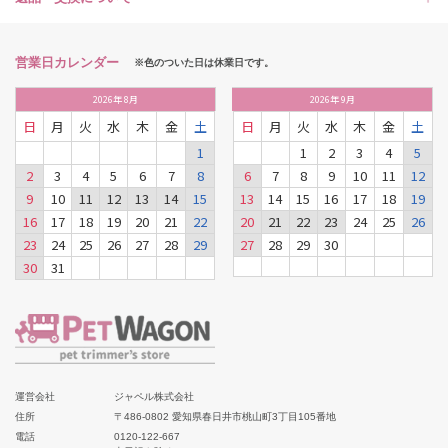
営業日カレンダー
※色のついた日は休業日です。
2026
年
8月
2026
年
9月
日
月
火
水
木
金
土
日
月
火
水
木
金
土
1
1
2
3
4
5
2
3
4
5
6
7
8
6
7
8
9
10
11
12
9
10
11
12
13
14
15
13
14
15
16
17
18
19
16
17
18
19
20
21
22
20
21
22
23
24
25
26
23
24
25
26
27
28
29
27
28
29
30
30
31
運営会社
ジャペル株式会社
住所
〒486-0802 愛知県春日井市桃山町3丁目105番地
電話
0120-122-667