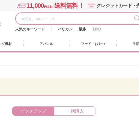
11,000
送料無料！
クレジットカード・
円以上で
様
人気のキーワード
バリカン
散歩
ZOIC
ング機材
アパレル
フード・おやつ
生
ピックアップ
一括購入