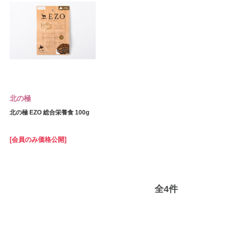
北の極
北の極 EZO 総合栄養食 100g
[会員のみ価格公開]
全
4
件