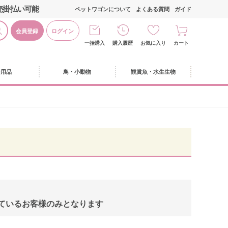
売掛払い可能
ペットワゴンについて
よくある質問
ガイド
会員登録
ログイン
一括購入
購入履歴
お気に入り
カート
活用品
鳥・小動物
観賞魚・水生生物
、
しているお客様のみとなります