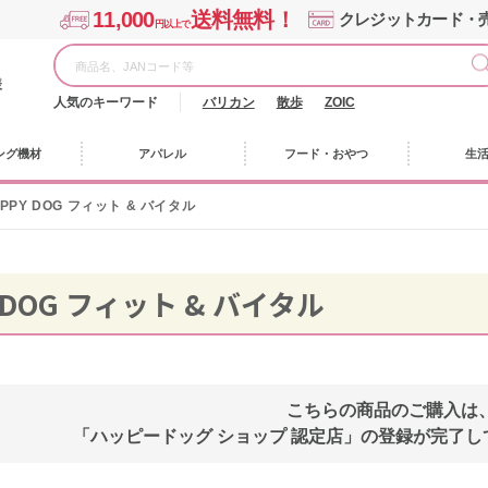
11,000
送料無料！
クレジットカード・
円以上で
様
人気のキーワード
バリカン
散歩
ZOIC
ング機材
アパレル
フード・おやつ
生
PPY DOG フィット & バイタル
 DOG フィット & バイタル
こちらの商品のご購入は
「ハッピードッグ ショップ 認定店」の登録が完了