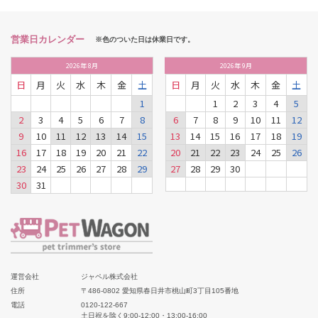
営業日カレンダー
※色のついた日は休業日です。
2026
年
8月
2026
年
9月
日
月
火
水
木
金
土
日
月
火
水
木
金
土
1
1
2
3
4
5
2
3
4
5
6
7
8
6
7
8
9
10
11
12
9
10
11
12
13
14
15
13
14
15
16
17
18
19
16
17
18
19
20
21
22
20
21
22
23
24
25
26
23
24
25
26
27
28
29
27
28
29
30
30
31
運営会社
ジャペル株式会社
住所
〒486-0802 愛知県春日井市桃山町3丁目105番地
電話
0120-122-667
土日祝を除く9:00-12:00・13:00-16:00