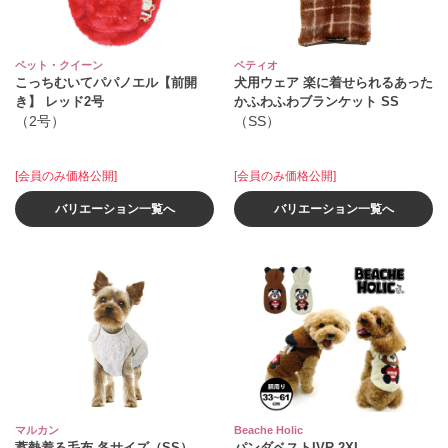
ペット・クイーン
ペティオ
こっちむいてパパノエル【前開
犬用ウェア 楽に着せられるあった
き】 レッド2号
かふわふわブランケット SS
（2号）
（SS）
[会員のみ価格公開]
[会員のみ価格公開]
バリエーション一覧へ
バリエーション一覧へ
マルカン
Beache Holic
蓄熱着る毛布 各サイズ（SS）
パンダベストIVR 2XL