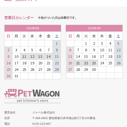
営業日カレンダー
※色のついた日は休業日です。
2026
年
8月
2026
年
9月
日
月
火
水
木
金
土
日
月
火
水
木
金
土
1
1
2
3
4
5
2
3
4
5
6
7
8
6
7
8
9
10
11
12
9
10
11
12
13
14
15
13
14
15
16
17
18
19
16
17
18
19
20
21
22
20
21
22
23
24
25
26
23
24
25
26
27
28
29
27
28
29
30
30
31
運営会社
ジャペル株式会社
住所
〒486-0802 愛知県春日井市桃山町3丁目105番地
電話
0120-122-667