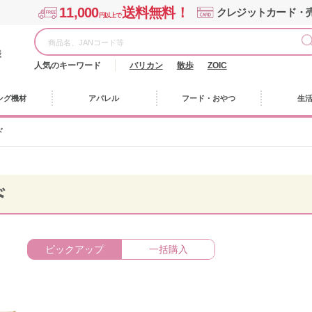
11,000
送料無料！
クレジットカード・
円以上で
様
人気のキーワード
バリカン
散歩
ZOIC
ング機材
アパレル
フード・おやつ
生
ド
ド
ピックアップ
一括購入