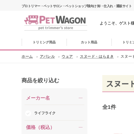
プロトリマー・ペットサロン・ペットショップ様向け 卸・仕入れ・通販サイト
ようこそ、ゲスト
トリミング用品
カット用品
トリミ
ホーム
アパレル
ウェア
スヌード・はらまき
スヌー
商品を絞り込む
スヌー
メーカー名
全
1
件
ライフライク
価格（税込）