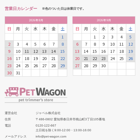
営業日カレンダー
※色のついた日は休業日です。
2026
年
8月
2026
年
9月
日
月
火
水
木
金
土
日
月
火
水
木
金
土
1
1
2
3
4
5
2
3
4
5
6
7
8
6
7
8
9
10
11
12
9
10
11
12
13
14
15
13
14
15
16
17
18
19
16
17
18
19
20
21
22
20
21
22
23
24
25
26
23
24
25
26
27
28
29
27
28
29
30
30
31
運営会社
ジャペル株式会社
住所
〒486-0802 愛知県春日井市桃山町3丁目105番地
電話
0120-122-667
土日祝を除く9:00-12:00・13:00-16:00
メールアドレス
info@pet-wagon.com