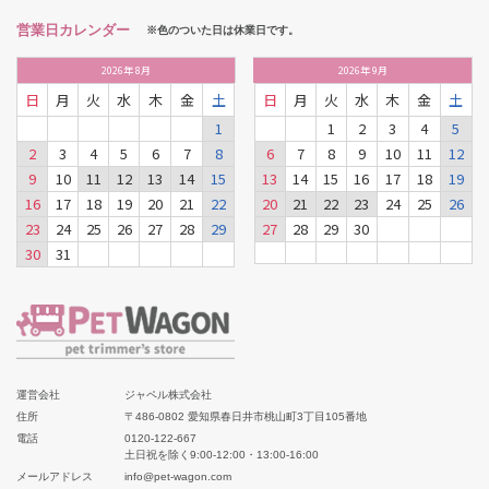
営業日カレンダー
※色のついた日は休業日です。
2026
年
8月
2026
年
9月
日
月
火
水
木
金
土
日
月
火
水
木
金
土
1
1
2
3
4
5
2
3
4
5
6
7
8
6
7
8
9
10
11
12
9
10
11
12
13
14
15
13
14
15
16
17
18
19
16
17
18
19
20
21
22
20
21
22
23
24
25
26
23
24
25
26
27
28
29
27
28
29
30
30
31
運営会社
ジャペル株式会社
住所
〒486-0802 愛知県春日井市桃山町3丁目105番地
電話
0120-122-667
土日祝を除く9:00-12:00・13:00-16:00
メールアドレス
info@pet-wagon.com