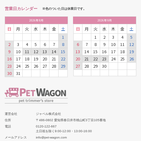
営業日カレンダー
※色のついた日は休業日です。
2026
年
8月
2026
年
9月
日
月
火
水
木
金
土
日
月
火
水
木
金
土
1
1
2
3
4
5
2
3
4
5
6
7
8
6
7
8
9
10
11
12
9
10
11
12
13
14
15
13
14
15
16
17
18
19
16
17
18
19
20
21
22
20
21
22
23
24
25
26
23
24
25
26
27
28
29
27
28
29
30
30
31
運営会社
ジャペル株式会社
住所
〒486-0802 愛知県春日井市桃山町3丁目105番地
電話
0120-122-667
土日祝を除く9:00-12:00・13:00-16:00
メールアドレス
info@pet-wagon.com