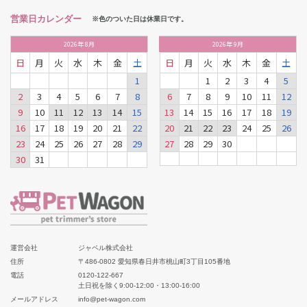
営業日カレンダー
※色のついた日は休業日です。
2026
年
8月
2026
年
9月
日
月
火
水
木
金
土
日
月
火
水
木
金
土
1
1
2
3
4
5
2
3
4
5
6
7
8
6
7
8
9
10
11
12
9
10
11
12
13
14
15
13
14
15
16
17
18
19
16
17
18
19
20
21
22
20
21
22
23
24
25
26
23
24
25
26
27
28
29
27
28
29
30
30
31
運営会社
ジャペル株式会社
住所
〒486-0802 愛知県春日井市桃山町3丁目105番地
電話
0120-122-667
土日祝を除く9:00-12:00・13:00-16:00
メールアドレス
info@pet-wagon.com