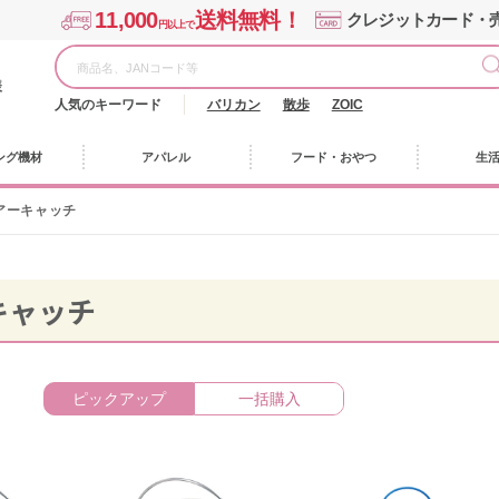
11,000
送料無料！
クレジットカード・
円以上で
様
人気のキーワード
バリカン
散歩
ZOIC
ング機材
アパレル
フード・おやつ
生
アーキャッチ
キャッチ
ピックアップ
一括購入