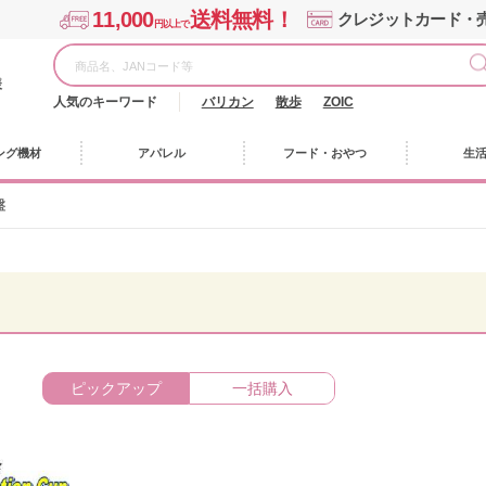
11,000
送料無料！
クレジットカード・
円以上で
様
人気のキーワード
バリカン
散歩
ZOIC
ング機材
アパレル
フード・おやつ
生
盤
ピックアップ
一括購入