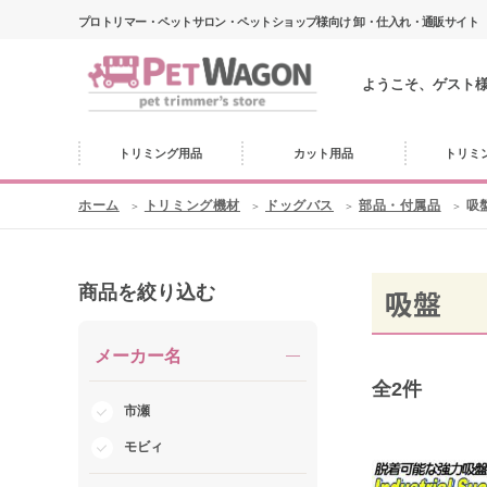
プロトリマー・ペットサロン・ペットショップ様向け 卸・仕入れ・通販サイト
ようこそ、ゲスト
トリミング用品
カット用品
トリミ
ホーム
トリミング機材
ドッグバス
部品・付属品
吸
商品を絞り込む
吸盤
メーカー名
全
2
件
市瀬
モビィ