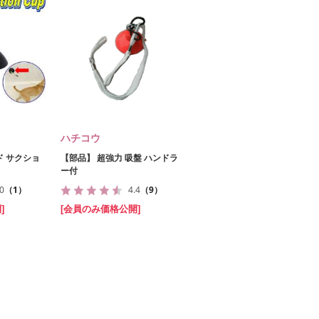
ハチコウ
ド サクショ
【部品】 超強力 吸盤 ハンドラ
ー付
.0
（1）
4.4
（9）
]
[会員のみ価格公開]