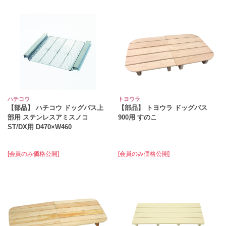
ハチコウ
トヨウラ
【部品】 ハチコウ ドッグバス上
【部品】 トヨウラ ドッグバス
部用 ステンレスアミスノコ
900用 すのこ
ST/DX用 D470×W460
[会員のみ価格公開]
[会員のみ価格公開]