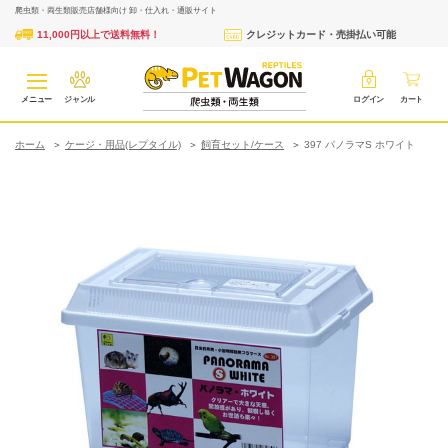
爬虫類・両生類販売店舗様向け 卸・仕入れ・通販サイト
11,000円以上で送料無料！
クレジットカード・売掛払い可能
メニュー
ジャンル
ログイン
カート
ホーム
ケージ・用品(レプタイル)
飼育セット/ケース
397 パノラマS ホワイト