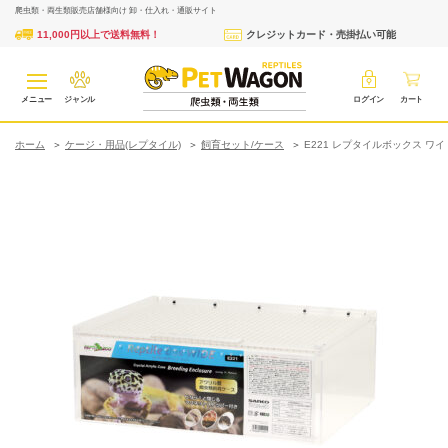
爬虫類・両生類販売店舗様向け 卸・仕入れ・通販サイト
11,000円以上で送料無料！
クレジットカード・売掛払い可能
メニュー
ジャンル
ログイン
カート
ホーム
ケージ・用品(レプタイル)
飼育セット/ケース
E221 レプタイルボックス ワイ