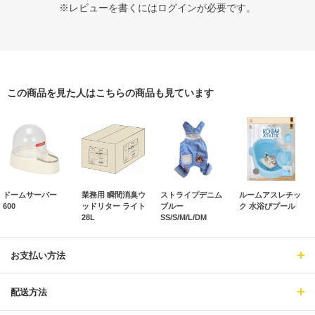
※レビューを書くには
ログイン
が必要です。
この商品を見た人はこちらの商品も見ています
ドームサーバー
業務用 瞬間消臭ウ
ストライプデニム
ルームアスレチッ
600
ッドリター ライト
ブルー
ク 水浴びプール
28L
SS/S/M/L/DM
お支払い方法
配送方法