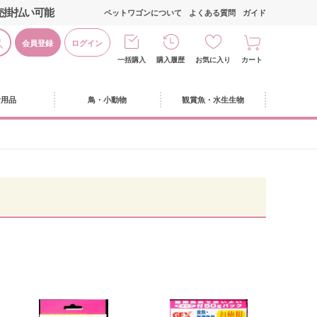
売掛払い可能
ペットワゴンについて
よくある質問
ガイド
会員登録
ログイン
一括購入
購入履歴
お気に入り
カート
活用品
鳥・小動物
観賞魚・水生生物