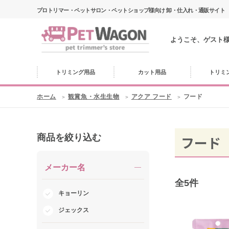
プロトリマー・ペットサロン・ペットショップ様向け 卸・仕入れ・通販サイト
ようこそ、ゲスト
トリミング用品
カット用品
トリミ
ホーム
観賞魚・水生生物
アクア フード
フード
商品を絞り込む
フード
メーカー名
全
5
件
キョーリン
ジェックス