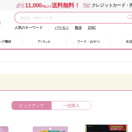
11,000
送料無料！
クレジットカード・
円以上で
様
人気のキーワード
バリカン
散歩
ZOIC
ング機材
アパレル
フード・おやつ
生
ピックアップ
一括購入