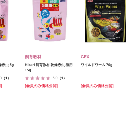
飼育教材
GEX
燥赤虫 5g
Hikari 飼育教材 乾燥赤虫 徳用
ワイルドワーム 70g
15g
.0
（1）
5.0
（1）
]
[会員のみ価格公開]
[会員のみ価格公開]