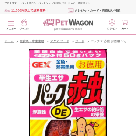
プロトリマー・ペットサロン・ペットショップ様向け 卸・仕入れ・通販サイト
11,000円以上で送料無料！
クレジットカード・売掛払い可能
メニュー
ジャンル
ログイン
カート
ホーム
観賞魚・水生生物
アクア フード
フード
パックDE赤虫 お徳用 50g