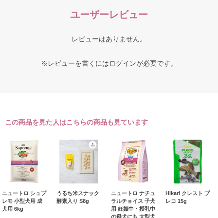
ユーザーレビュー
レビューはありません。
※レビューを書くには
ログイン
が必要です。
この商品を見た人はこちらの商品も見ています
ニュートロ シュプ
うるち米スナック
ニュートロ ナチュ
Hikari クレスト プ
レモ 小型犬用 成
酵素入り S8g
ラルチョイス 子犬
レコ 15g
犬用 6kg
用 妊娠中・授乳中
の母犬にも 大型犬