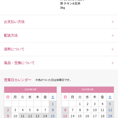
用 チキン&玄米
3kg
お支払い方法
配送方法
送料について
返品・交換について
営業日カレンダー
※色のついた日は休業日です。
2026
年
8月
2026
年
9月
日
月
火
水
木
金
土
日
月
火
水
木
金
土
1
1
2
3
4
5
2
3
4
5
6
7
8
6
7
8
9
10
11
12
9
10
11
12
13
14
15
13
14
15
16
17
18
19