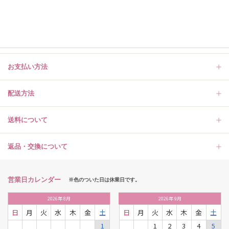
お支払い方法
配送方法
送料について
返品・交換について
営業日カレンダー
※色のついた日は休業日です。
2026
年
8月
2026
年
9月
日
月
火
水
木
金
土
日
月
火
水
木
金
土
1
1
2
3
4
5