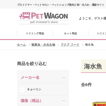
プロトリマー・ペットサロン・ペットショップ様向け 卸・仕入れ・通販サイト
ようこそ、ゲスト
トリミング用品
カット用品
トリミ
ホーム
観賞魚・水生生物
アクア フード
海水魚
商品を絞り込む
海水魚
メーカー名
全
6
件
キョーリン
価格（税込）