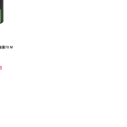
海藻70 M
]