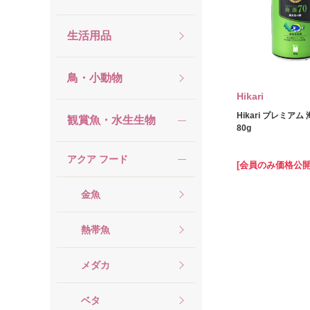
生活用品
鳥・小動物
Hikari
Hikari プレミアム 
観賞魚・水生生物
80g
アクア フード
[会員のみ価格公開
金魚
熱帯魚
メダカ
ベタ