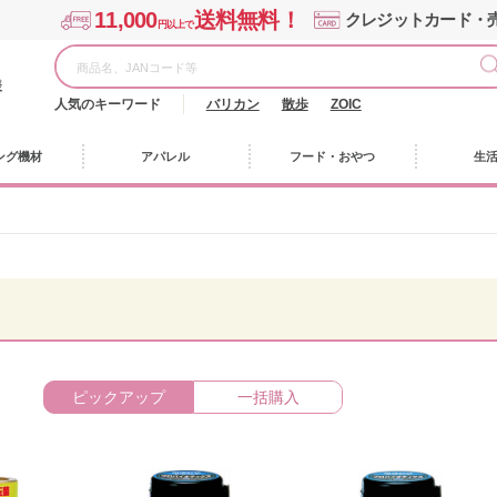
11,000
送料無料！
クレジットカード・
円以上で
様
人気のキーワード
バリカン
散歩
ZOIC
ング機材
アパレル
フード・おやつ
生
ピックアップ
一括購入