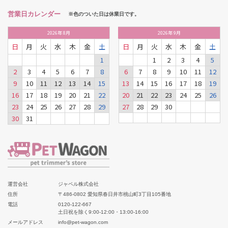
営業日カレンダー
※色のついた日は休業日です。
2026
年
8月
2026
年
9月
日
月
火
水
木
金
土
日
月
火
水
木
金
土
1
1
2
3
4
5
2
3
4
5
6
7
8
6
7
8
9
10
11
12
9
10
11
12
13
14
15
13
14
15
16
17
18
19
16
17
18
19
20
21
22
20
21
22
23
24
25
26
23
24
25
26
27
28
29
27
28
29
30
30
31
運営会社
ジャペル株式会社
住所
〒486-0802 愛知県春日井市桃山町3丁目105番地
電話
0120-122-667
土日祝を除く9:00-12:00・13:00-16:00
メールアドレス
info@pet-wagon.com