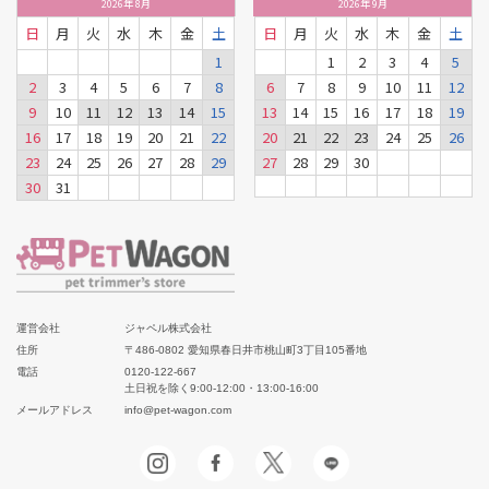
2026
年
8月
2026
年
9月
日
月
火
水
木
金
土
日
月
火
水
木
金
土
1
1
2
3
4
5
2
3
4
5
6
7
8
6
7
8
9
10
11
12
9
10
11
12
13
14
15
13
14
15
16
17
18
19
16
17
18
19
20
21
22
20
21
22
23
24
25
26
23
24
25
26
27
28
29
27
28
29
30
30
31
運営会社
ジャペル株式会社
住所
〒486-0802 愛知県春日井市桃山町3丁目105番地
電話
0120-122-667
土日祝を除く9:00-12:00・13:00-16:00
メールアドレス
info@pet-wagon.com