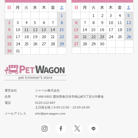
日
月
火
水
木
金
土
日
月
火
水
木
金
土
1
1
2
3
4
5
2
3
4
5
6
7
8
6
7
8
9
10
11
12
9
10
11
12
13
14
15
13
14
15
16
17
18
19
16
17
18
19
20
21
22
20
21
22
23
24
25
26
23
24
25
26
27
28
29
27
28
29
30
30
31
運営会社
ジャペル株式会社
住所
〒486-0802 愛知県春日井市桃山町3丁目105番地
電話
0120-122-667
土日祝を除く9:00-12:00・13:00-16:00
メールアドレス
info@pet-wagon.com