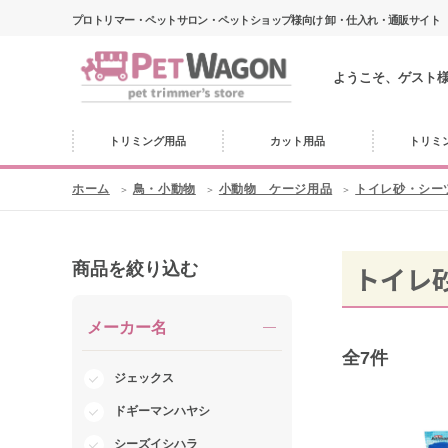
プロトリマー・ペットサロン・ペットショップ様向け 卸・仕入れ・通販サイト
ようこそ、ゲスト
トリミング用品
カット用品
トリミ
ホーム
鳥・小動物
小動物 ケージ用品
トイレ砂・シー
商品を絞り込む
トイレ
メーカー名
全
7
件
ジェックス
ドギーマンハヤシ
シーズイシハラ