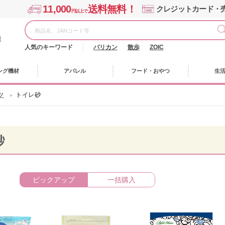
11,000
送料無料！
クレジットカード・
円以上で
様
人気のキーワード
バリカン
散歩
ZOIC
ング機材
アパレル
フード・おやつ
生
ツ
トイレ砂
砂
ピックアップ
一括購入