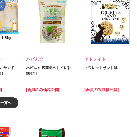
シ
ハビんぐ
アドメイト
レ サンド
ハビんぐ 広葉樹のトイレ砂
トワレットサンド6L
g ）
900ml
]
[会員のみ価格公開]
[会員のみ価格公開]
ン一覧へ