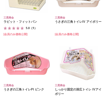
三晃商会
三晃商会
ラビット・フィットパン
うさぎの三角トイレIV アイボリー
5.0
（1）
[会員のみ価格公開]
[会員のみ価格公開]
三晃商会
三晃商会
うさぎの三角トイレPI ピンク
しっかり固定の深広トイレ IVアイ
ボリー