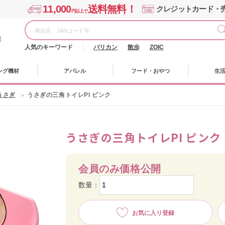
11,000
送料無料！
クレジットカード・
円以上で
様
人気のキーワード
バリカン
散歩
ZOIC
ング機材
アパレル
フード・おやつ
生
うさぎ
うさぎの三角トイレPI ピンク
うさぎの三角トイレPI ピンク
会員のみ価格公開
数量：
お気に入り登録