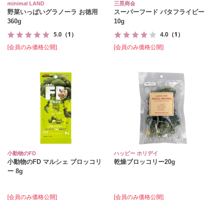
minimal LAND
三晃商会
野菜いっぱいグラノーラ お徳用
スーパーフード バタフライピー
360g
10g
5.0
（1）
4.0
（1）
[会員のみ価格公開]
[会員のみ価格公開]
小動物のFD
ハッピー ホリデイ
小動物のFD マルシェ ブロッコリ
乾燥ブロッコリー20g
ー 8g
[会員のみ価格公開]
[会員のみ価格公開]