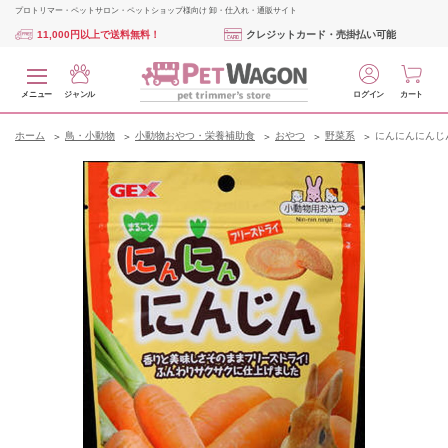
プロトリマー・ペットサロン・ペットショップ様向け 卸・仕入れ・通販サイト
11,000円以上で送料無料！
クレジットカード・売掛払い可能
メニュー
ジャンル
ログイン
カート
ホーム
鳥・小動物
小動物おやつ・栄養補助食
おやつ
野菜系
にんにんにんじん