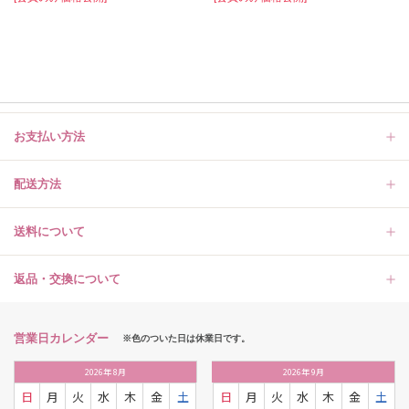
お支払い方法
配送方法
送料について
返品・交換について
営業日カレンダー
※色のついた日は休業日です。
2026
年
8月
2026
年
9月
日
月
火
水
木
金
土
日
月
火
水
木
金
土