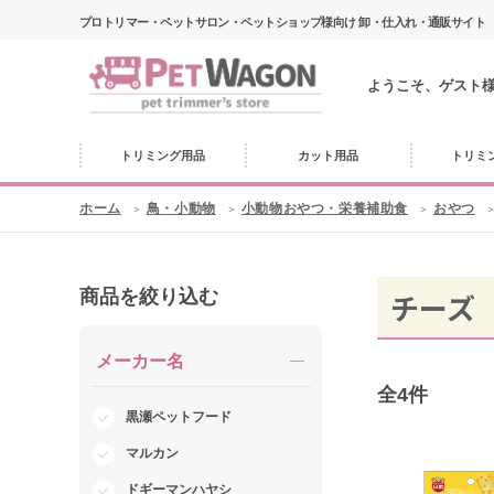
プロトリマー・ペットサロン・ペットショップ様向け 卸・仕入れ・通販サイト
ようこそ、ゲスト
トリミング用品
カット用品
トリミ
ホーム
鳥・小動物
小動物おやつ・栄養補助食
おやつ
商品を絞り込む
チーズ
メーカー名
全
4
件
黒瀬ペットフード
マルカン
ドギーマンハヤシ