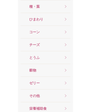
種・葉
ひまわり
コーン
チーズ
とうふ
穀物
ゼリー
その他
栄養補助食