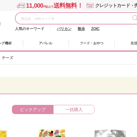
11,000
送料無料！
クレジットカード・
円以上で
様
人気のキーワード
バリカン
散歩
ZOIC
ング機材
アパレル
フード・おやつ
生
チーズ
ピックアップ
一括購入