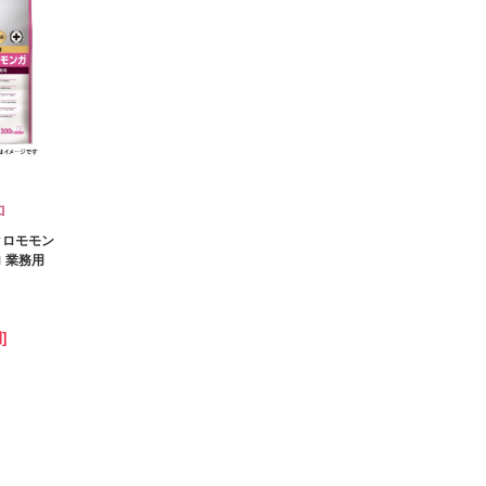
ロ
クロモモン
 業務用
]