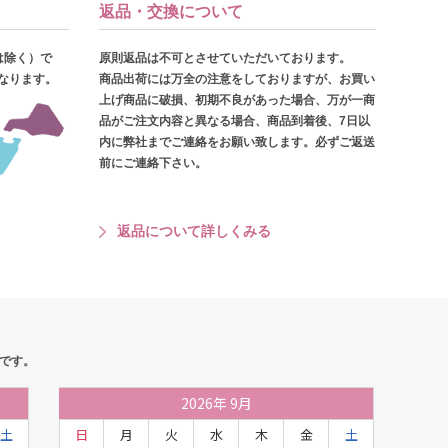
返品・交換について
は除く）で
原則返品は不可とさせていただいております。
となります。
商品出荷には万全の注意をしておりますが、お買い
上げ商品に破損、初期不良があった場合、万が一商
品がご注文内容と異なる場合、商品到着後、7日以
内に弊社までご連絡をお願い致します。必ずご返送
前にご連絡下さい。
返品について詳しくみる
です。
2026
年
9月
土
日
月
火
水
木
金
土