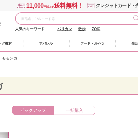
11,000
送料無料！
クレジットカード・
円以上で
様
人気のキーワード
バリカン
散歩
ZOIC
ング機材
アパレル
フード・おやつ
生
モモンガ
ガ
ピックアップ
一括購入