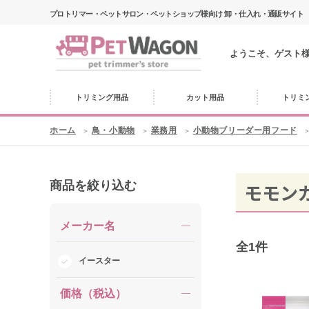
プロトリマー・ペットサロン・ペットショップ様向け 卸・仕入れ・通販サイト
ようこそ、ゲスト
トリミング用品
カット用品
トリミ
ホーム
鳥・小動物
業務用
小動物ブリーダー用フード
商品を絞り込む
モモン
メーカー名
全
1
件
イースター
価格（税込）