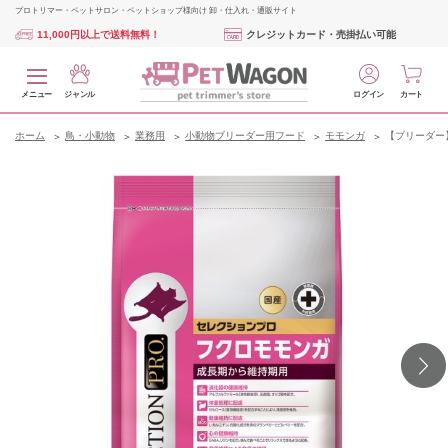
プロトリマー・ペットサロン・ペットショップ様向け 卸・仕入れ・通販サイト
11,000円以上で送料無料！
クレジットカード・売掛払い可能
メニュー
ジャンル
ログイン
カート
ホーム
鳥・小動物
業務用
小動物ブリーダー用フード
モモンガ
【ブリーダー】