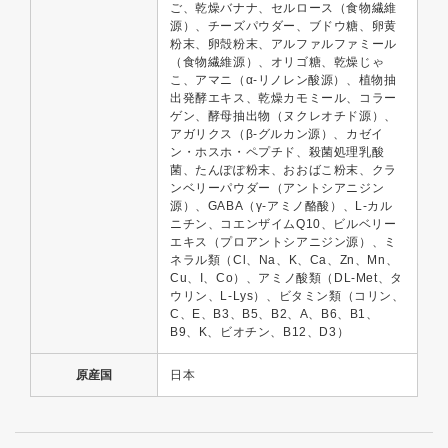
ご、乾燥バナナ、セルロース（食物繊維
源）、チーズパウダー、ブドウ糖、卵黄
粉末、卵殻粉末、アルファルファミール
（食物繊維源）、オリゴ糖、乾燥じゃ
こ、アマニ（α-リノレン酸源）、植物抽
出発酵エキス、乾燥カモミール、コラー
ゲン、酵母抽出物（ヌクレオチド源）、
アガリクス（β-グルカン源）、カゼイ
ン・ホスホ・ペプチド、殺菌処理乳酸
菌、たんぽぽ粉末、おおばこ粉末、クラ
ンベリーパウダー（アントシアニジン
源）、GABA（γ-アミノ酪酸）、L-カル
ニチン、コエンザイムQ10、ビルベリー
エキス（プロアントシアニジン源）、ミ
ネラル類（Cl、Na、K、Ca、Zn、Mn、
Cu、I、Co）、アミノ酸類（DL-Met、タ
ウリン、L-Lys）、ビタミン類（コリン、
C、E、B3、B5、B2、A、B6、B1、
B9、K、ビオチン、B12、D3）
原産国
日本