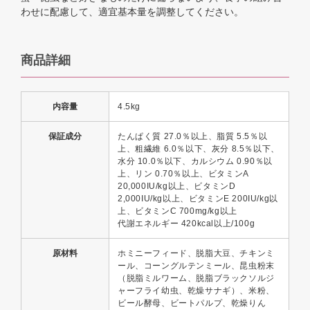
わせに配慮して、適宜基本量を調整してください。
商品詳細
内容量
4.5kg
保証成分
たんぱく質 27.0％以上、脂質 5.5％以
上、粗繊維 6.0％以下、灰分 8.5％以下、
水分 10.0％以下、カルシウム 0.90％以
上、リン 0.70％以上、ビタミンA
20,000IU/kg以上、ビタミンD
2,000IU/kg以上、ビタミンE 200IU/kg以
上、ビタミンC 700mg/kg以上
代謝エネルギー 420kcal以上/100g
原材料
ホミニーフィード、脱脂大豆、チキンミ
ール、コーングルテンミール、昆虫粉末
（脱脂ミルワーム、脱脂ブラックソルジ
ャーフライ幼虫、乾燥サナギ）、米粉、
ビール酵母、ビートパルプ、乾燥りん