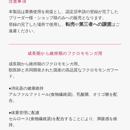
注意事項
本製品は業務使用を前提とし、認定店申請の登録が完了した
ブリーダー様・ショップ様のみへの販売となります。
転売
第三者への譲渡
登録の完了した場所で使用し、
や
はご
遠慮ください。
成長期から維持期のフクロモモンガ用
成長期から維持期のフクロモモンガ用。
獣医師と共同開発された国産の高品質なフクロモモンガフー
ド。
●消化器の健康維持
アルファルファミール(食物繊維源)、乳酸菌、オリゴ糖を配
合。
●体重管理に配慮
セルロース(食物繊維源)を配合することにより、満腹感を維
持。