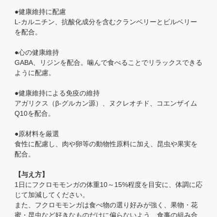
●健康維持に配慮
L-カルニチン、抗酸化成分を含むクランベリーとビルベリー
を配合。
●心の健康維持
GABA、リジンを配合。噛んで食べることでリラックスできる
ように配慮。
●健康維持による免疫の維持
アガリクス（β-グルカン源）、ヌクレオチド、コエンザイム
Q10を配合。
●原材料を厳選
食性に配慮し、肉や卵等の動物性原料に加え、昆虫や果実を
配合。
【与え方】
1日にフクロモモンガの体重10～15%程度を目安に、体調に応
じて加減してください。
また、フクロモモンガは食べ物の選り好みが強く、果物・花
蜜・昆虫など好きなものだけに偏らないよう、食事の組み合