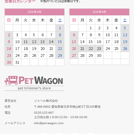
営業日カレンダー
※色のついた日は休業日です。
2026
年
8月
2026
年
9月
日
月
火
水
木
金
土
日
月
火
水
木
金
土
1
1
2
3
4
5
2
3
4
5
6
7
8
6
7
8
9
10
11
12
9
10
11
12
13
14
15
13
14
15
16
17
18
19
16
17
18
19
20
21
22
20
21
22
23
24
25
26
23
24
25
26
27
28
29
27
28
29
30
30
31
運営会社
ジャペル株式会社
住所
〒486-0802 愛知県春日井市桃山町3丁目105番地
電話
0120-122-667
土日祝を除く9:00-12:00・13:00-16:00
メールアドレス
info@pet-wagon.com