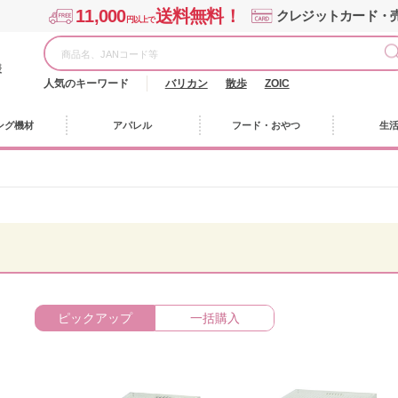
11,000
送料無料！
クレジットカード・
円以上で
様
人気のキーワード
バリカン
散歩
ZOIC
ング機材
アパレル
フード・おやつ
生
ピックアップ
一括購入