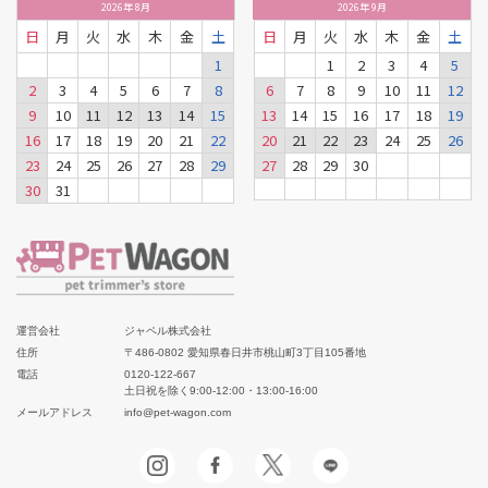
2026
年
8月
2026
年
9月
日
月
火
水
木
金
土
日
月
火
水
木
金
土
1
1
2
3
4
5
2
3
4
5
6
7
8
6
7
8
9
10
11
12
9
10
11
12
13
14
15
13
14
15
16
17
18
19
16
17
18
19
20
21
22
20
21
22
23
24
25
26
23
24
25
26
27
28
29
27
28
29
30
30
31
運営会社
ジャペル株式会社
住所
〒486-0802 愛知県春日井市桃山町3丁目105番地
電話
0120-122-667
土日祝を除く9:00-12:00・13:00-16:00
メールアドレス
info@pet-wagon.com