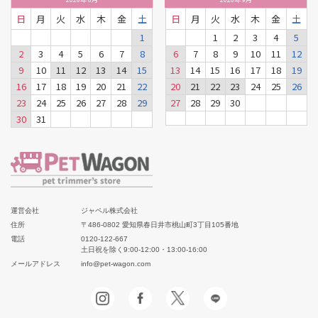
日
月
火
水
木
金
土
日
月
火
水
木
金
土
1
1
2
3
4
5
2
3
4
5
6
7
8
6
7
8
9
10
11
12
9
10
11
12
13
14
15
13
14
15
16
17
18
19
16
17
18
19
20
21
22
20
21
22
23
24
25
26
23
24
25
26
27
28
29
27
28
29
30
30
31
運営会社
ジャペル株式会社
住所
〒486-0802 愛知県春日井市桃山町3丁目105番地
電話
0120-122-667
土日祝を除く9:00-12:00・13:00-16:00
メールアドレス
info@pet-wagon.com