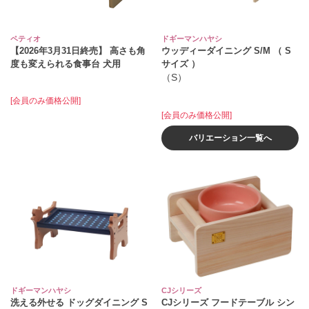
ペティオ
ドギーマンハヤシ
【2026年3月31日終売】 高さも角
ウッディーダイニング S/M （ S
度も変えられる食事台 犬用
サイズ ）
（S）
[会員のみ価格公開]
[会員のみ価格公開]
バリエーション一覧へ
ドギーマンハヤシ
CJシリーズ
洗える外せる ドッグダイニング S
CJシリーズ フードテーブル シン