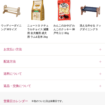
ウッディーダイニ
ニュートロ ナチュ
わんこのみやげ わ
洗える外せる ドッ
ング Mサイズ
ラルチョイス 減量
んこのクッキー 神
グダイニング S
用 全犬種用 成犬
戸牛入り 80g
用 ラム&玄米 2kg
お支払い方法
配送方法
送料について
返品・交換について
営業日カレンダー
※色のついた日は休業日です。