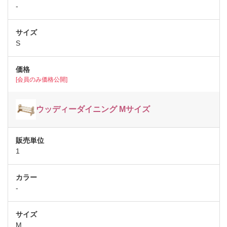
-
S
[会員のみ価格公開]
ウッディーダイニング Mサイズ
1
-
M