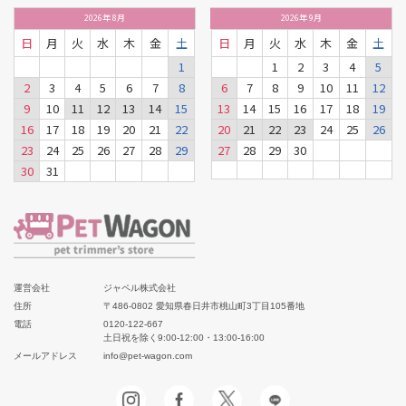
2026
年
8月
2026
年
9月
日
月
火
水
木
金
土
日
月
火
水
木
金
土
1
1
2
3
4
5
2
3
4
5
6
7
8
6
7
8
9
10
11
12
9
10
11
12
13
14
15
13
14
15
16
17
18
19
16
17
18
19
20
21
22
20
21
22
23
24
25
26
23
24
25
26
27
28
29
27
28
29
30
30
31
運営会社
ジャペル株式会社
住所
〒486-0802 愛知県春日井市桃山町3丁目105番地
電話
0120-122-667
土日祝を除く9:00-12:00・13:00-16:00
メールアドレス
info@pet-wagon.com