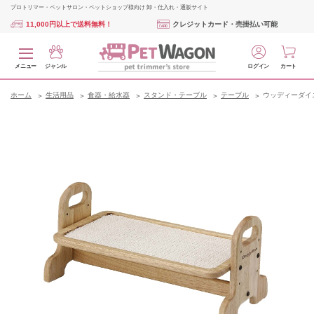
プロトリマー・ペットサロン・ペットショップ様向け 卸・仕入れ・通販サイト
11,000円以上で送料無料！
クレジットカード・売掛払い可能
メニュー
ジャンル
ログイン
カート
ホーム
生活用品
食器・給水器
スタンド・テーブル
テーブル
ウッディーダイニ