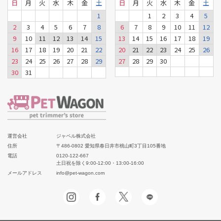
日
月
火
水
木
金
土
日
月
火
水
木
金
土
1
1
2
3
4
5
2
3
4
5
6
7
8
6
7
8
9
10
11
12
9
10
11
12
13
14
15
13
14
15
16
17
18
19
16
17
18
19
20
21
22
20
21
22
23
24
25
26
23
24
25
26
27
28
29
27
28
29
30
30
31
運営会社
ジャペル株式会社
住所
〒486-0802 愛知県春日井市桃山町3丁目105番地
電話
0120-122-667
土日祝を除く9:00-12:00・13:00-16:00
メールアドレス
info@pet-wagon.com