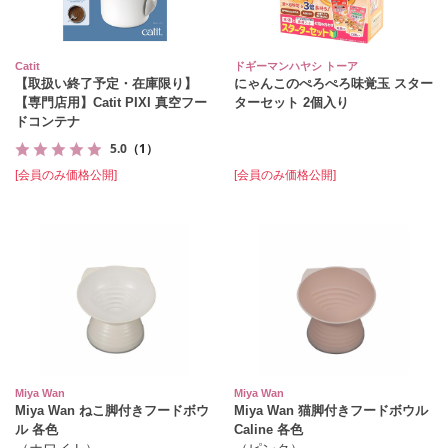
Catit
ドギーマンハヤシ トーア
【取扱い終了予定・在庫限り】
にゃんこのぺろぺろ味覚玉 スター
【専門店用】Catit PIXI 真空フー
ターセット 2個入り
ドコンテナ
5.0
（1）
[会員のみ価格公開]
[会員のみ価格公開]
Miya Wan
Miya Wan
Miya Wan ねこ脚付きフードボウ
Miya Wan 猫脚付きフードボウル
ル 各色
Caline 各色