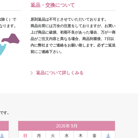
返品・交換について
は除く）で
原則返品は不可とさせていただいております。
となります。
商品出荷には万全の注意をしておりますが、お買い
上げ商品に破損、初期不良があった場合、万が一商
品がご注文内容と異なる場合、商品到着後、7日以
内に弊社までご連絡をお願い致します。必ずご返送
前にご連絡下さい。
返品について詳しくみる
です。
2026
年
9月
土
日
月
火
水
木
金
土