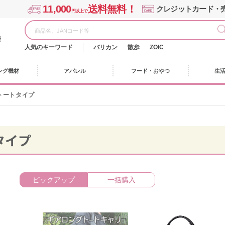
11,000
送料無料！
クレジットカード・
円以上で
様
人気のキーワード
バリカン
散歩
ZOIC
ング機材
アパレル
フード・おやつ
生
トートタイプ
タイプ
ピックアップ
一括購入