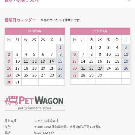
返品・交換について
営業日カレンダー
※色のついた日は休業日です。
2026
年
8月
2026
年
9月
日
月
火
水
木
金
土
日
月
火
水
木
金
土
1
1
2
3
4
5
2
3
4
5
6
7
8
6
7
8
9
10
11
12
9
10
11
12
13
14
15
13
14
15
16
17
18
19
16
17
18
19
20
21
22
20
21
22
23
24
25
26
23
24
25
26
27
28
29
27
28
29
30
30
31
運営会社
ジャペル株式会社
住所
〒486-0802 愛知県春日井市桃山町3丁目105番地
電話
0120-122-667