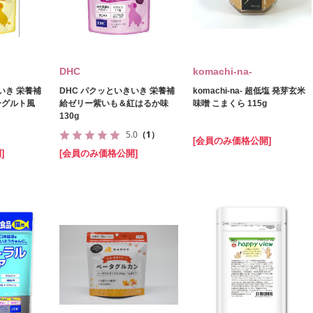
DHC
komachi‐na‐
いき 栄養補
DHC パクッといきいき 栄養補
komachi‐na‐ 超低塩 発芽玄米
ーグルト風
給ゼリー紫いも＆紅はるか味
味噌 こまくら 115g
130g
5.0
（1）
[会員のみ価格公開]
]
[会員のみ価格公開]