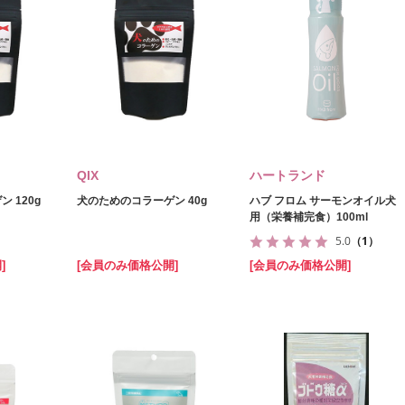
QIX
ハートランド
 120g
犬のためのコラーゲン 40g
ハブ フロム サーモンオイル犬
用（栄養補完食）100ml
5.0
（1）
]
[会員のみ価格公開]
[会員のみ価格公開]