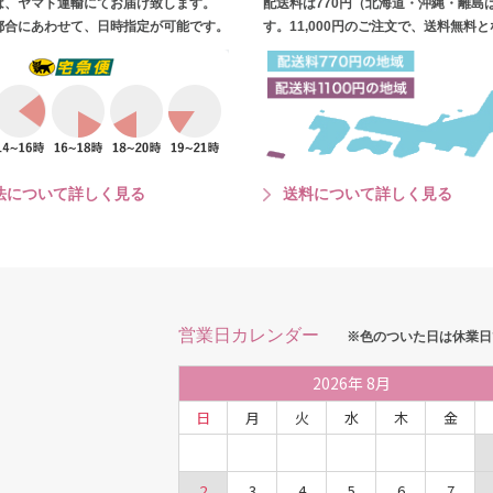
は、ヤマト運輸にてお届け致します。
配送料は770円（北海道・沖縄・離島
都合にあわせて、日時指定が可能です。
す。11,000円のご注文で、送料無料
法について詳しく見る
送料について詳しく見る
営業日カレンダー
※色のついた日は休業日
2026
年
8月
日
月
火
水
木
金
2
3
4
5
6
7