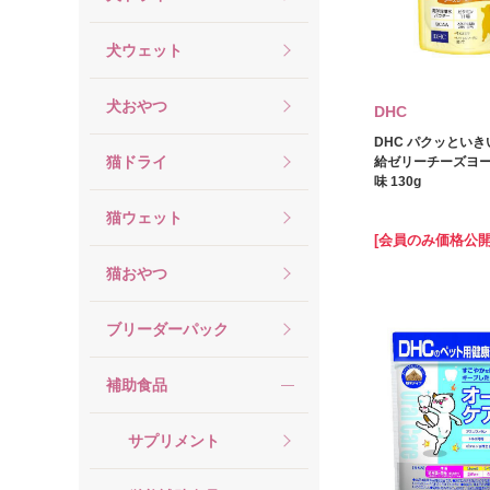
犬ウェット
犬おやつ
DHC
DHC パクッといき
猫ドライ
給ゼリーチーズヨ
味 130g
猫ウェット
[会員のみ価格公開
猫おやつ
ブリーダーパック
補助食品
サプリメント