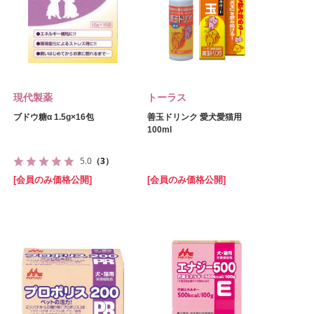
現代製薬
トーラス
ブドウ糖α 1.5g×16包
善玉ドリンク 愛犬愛猫用
100ml
5.0
（3）
[会員のみ価格公開]
[会員のみ価格公開]