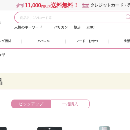
11,000
送料無料！
クレジットカード・
円以上で
様
人気のキーワード
バリカン
散歩
ZOIC
ング機材
アパレル
フード・おやつ
生
食品
品
ピックアップ
一括購入