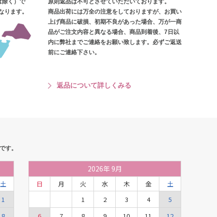
は除く）で
原則返品は不可とさせていただいております。
となります。
商品出荷には万全の注意をしておりますが、お買い
上げ商品に破損、初期不良があった場合、万が一商
品がご注文内容と異なる場合、商品到着後、7日以
内に弊社までご連絡をお願い致します。必ずご返送
前にご連絡下さい。
返品について詳しくみる
です。
2026
年
9月
土
日
月
火
水
木
金
土
1
1
2
3
4
5
8
6
7
8
9
10
11
12