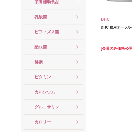
栄養補助食品
乳酸菌
DHC
DHC 猫用オーラルケ
ビフィズス菌
納豆菌
[会員のみ価格公開
酵素
ビタミン
カルシウム
グルコサミン
カロリー