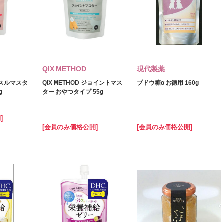
QIX METHOD
現代製薬
マッスルマスタ
QIX METHOD ジョイントマス
ブドウ糖α お徳用 160g
g
ター おやつタイプ 55g
]
[会員のみ価格公開]
[会員のみ価格公開]