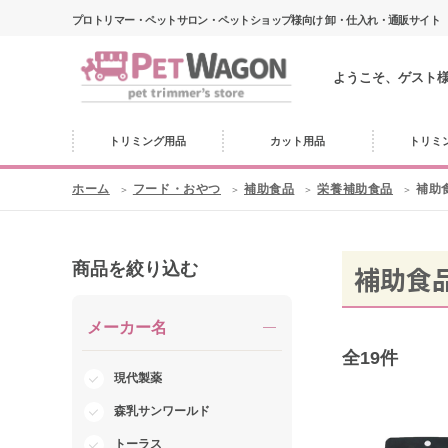
プロトリマー・ペットサロン・ペットショップ様向け 卸・仕入れ・通販サイト
ようこそ、ゲスト
トリミング用品
カット用品
トリミ
ホーム
フード・おやつ
補助食品
栄養補助食品
補助
商品を絞り込む
補助食
メーカー名
全
19
件
現代製薬
森乳サンワールド
トーラス