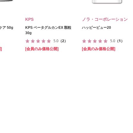
KPS
ノラ・コーポレーション
ア 50g
KPS ベータグルカンEX 顆粒
ハッピービュー20
30g
5.0
（2）
5.0
（1）
]
[会員のみ価格公開]
[会員のみ価格公開]