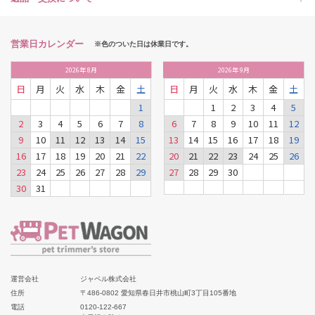
営業日カレンダー
※色のついた日は休業日です。
2026
年
8月
2026
年
9月
日
月
火
水
木
金
土
日
月
火
水
木
金
土
1
1
2
3
4
5
2
3
4
5
6
7
8
6
7
8
9
10
11
12
9
10
11
12
13
14
15
13
14
15
16
17
18
19
16
17
18
19
20
21
22
20
21
22
23
24
25
26
23
24
25
26
27
28
29
27
28
29
30
30
31
運営会社
ジャペル株式会社
住所
〒486-0802 愛知県春日井市桃山町3丁目105番地
電話
0120-122-667