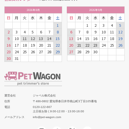
2026
年
8月
2026
年
9月
日
月
火
水
木
金
土
日
月
火
水
木
金
土
1
1
2
3
4
5
2
3
4
5
6
7
8
6
7
8
9
10
11
12
9
10
11
12
13
14
15
13
14
15
16
17
18
19
16
17
18
19
20
21
22
20
21
22
23
24
25
26
23
24
25
26
27
28
29
27
28
29
30
30
31
運営会社
ジャペル株式会社
住所
〒486-0802 愛知県春日井市桃山町3丁目105番地
電話
0120-122-667
土日祝を除く9:00-12:00・13:00-16:00
メールアドレス
info@pet-wagon.com