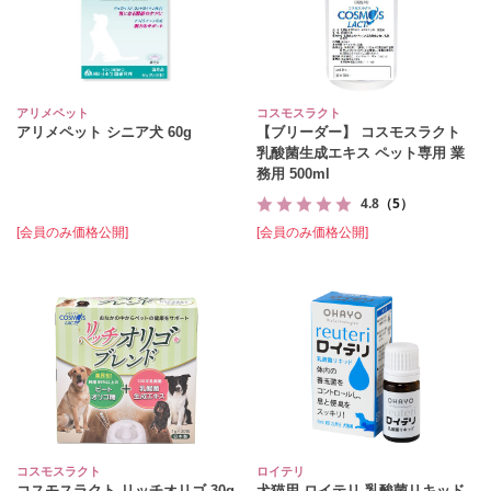
アリメペット
コスモスラクト
アリメペット シニア犬 60g
【ブリーダー】 コスモスラクト
乳酸菌生成エキス ペット専用 業
務用 500ml
4.8
（5）
[会員のみ価格公開]
[会員のみ価格公開]
コスモスラクト
ロイテリ
コスモスラクト リッチオリゴ 30g
犬猫用 ロイテリ 乳酸菌リキッド