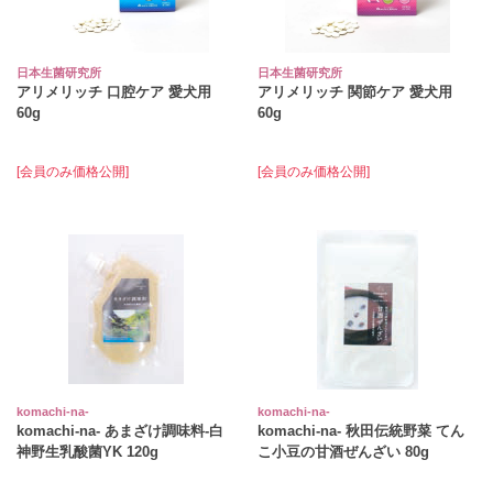
日本生菌研究所
日本生菌研究所
アリメリッチ 口腔ケア 愛犬用
アリメリッチ 関節ケア 愛犬用
60g
60g
[会員のみ価格公開]
[会員のみ価格公開]
komachi‐na‐
komachi‐na‐
komachi‐na‐ あまざけ調味料‐白
komachi-na- 秋田伝統野菜 てん
神野生乳酸菌YK 120g
こ小豆の甘酒ぜんざい 80g