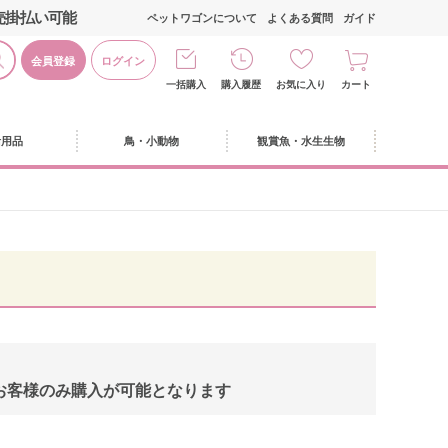
売掛払い可能
ペットワゴンについて
よくある質問
ガイド
会員登録
ログイン
一括購入
購入履歴
お気に入り
カート
活用品
鳥・小動物
観賞魚・水生生物
お客様のみ購入が可能となります