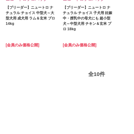
【ブリーダー】ニュートロ ナ
【ブリーダー】ニュートロ ナ
チュラル チョイス 中型犬～大
チュラル チョイス 子犬用 妊娠
型犬用 成犬用 ラム＆玄米 プロ
中・授乳中の母犬にも 超小型
14kg
犬～中型犬用 チキン＆玄米 プ
ロ 18kg
[会員のみ価格公開]
[会員のみ価格公開]
全
10
件