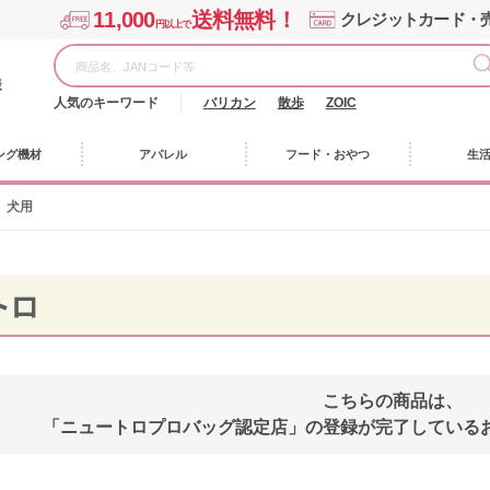
11,000
送料無料！
クレジットカード・
円以上で
様
人気のキーワード
バリカン
散歩
ZOIC
ング機材
アパレル
フード・おやつ
生
犬用
トロ
こちらの商品は、
「ニュートロプロバッグ認定店」の登録が完了している