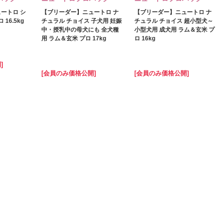
ートロ シ
【ブリーダー】ニュートロ ナ
【ブリーダー】ニュートロ ナ
16.5kg
チュラル チョイス 子犬用 妊娠
チュラル チョイス 超小型犬～
中・授乳中の母犬にも 全犬種
小型犬用 成犬用 ラム＆玄米 プ
用 ラム＆玄米 プロ 17kg
ロ 16kg
]
[会員のみ価格公開]
[会員のみ価格公開]